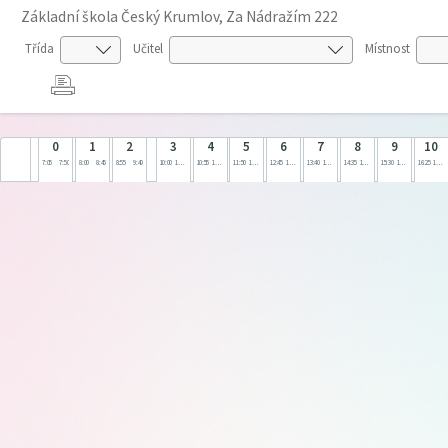
Základní škola Český Krumlov, Za Nádražím 222
Třída
Učitel
Místnost
0
1
2
3
4
5
6
7
8
9
10
7:05
7:50
8:00
8:45
8:55
9:40
10:00
10:45
10:55
11:40
11:50
12:35
12:45
13:30
13:40
14:25
14:35
15:20
15:30
16:15
16:25
17:10