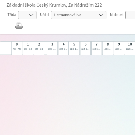
Základní škola Český Krumlov, Za Nádražím 222
Třída
Učitel
Místnost
0
1
2
3
4
5
6
7
8
9
10
7:05
7:50
8:00
8:45
8:55
9:40
10:00
10:45
10:55
11:40
11:50
12:35
12:45
13:30
13:40
14:25
14:35
15:20
15:30
16:15
16:25
17:10