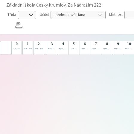
Základní škola Český Krumlov, Za Nádražím 222
Třída
Učitel
Místnost
0
1
2
3
4
5
6
7
8
9
10
7:05
7:50
8:00
8:45
8:55
9:40
10:00
10:45
10:55
11:40
11:50
12:35
12:45
13:30
13:40
14:25
14:35
15:20
15:30
16:15
16:25
17:10