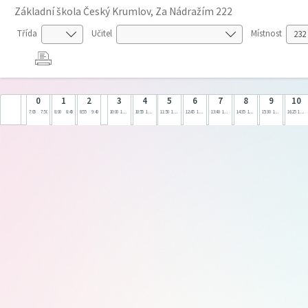
Základní škola Český Krumlov, Za Nádražím 222
Třída
Učitel
Místnost
0
1
2
3
4
5
6
7
8
9
10
7:05
7:50
8:00
8:45
8:55
9:40
10:00
10:45
10:55
11:40
11:50
12:35
12:45
13:30
13:40
14:25
14:35
15:20
15:30
16:15
16:25
17:10