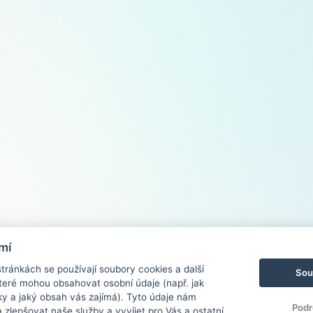
mí
ránkách se používají soubory cookies a další
Sou
 které mohou obsahovat osobní údaje (např. jak
ky a jaký obsah vás zajímá). Tyto údaje nám
Podr
zlepšovat naše služby a vyvíjet pro Vás a ostatní