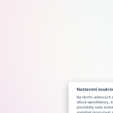
Nastavení soukro
Na těchto webových st
síťové identifikátory,
procházíte naše strán
pomáhají provozovat a 