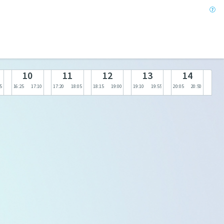
10
11
12
13
14
5
16:25
17:10
17:20
18:05
18:15
19:00
19:10
19:55
20:05
20:50