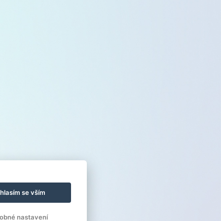
hlasím se vším
obné nastavení