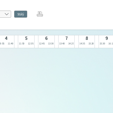
Stálý
4
5
6
7
8
9
0:55
11:40
11:50
12:35
12:45
13:30
13:40
14:25
14:35
15:20
15:30
16:1