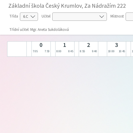
Základní škola Český Krumlov, Za Nádražím 222
Třída
Učitel
Místnost
Třídní učitel: Mgr. Aneta Sukdoláková
0
1
2
3
7:05
7:50
8:00
8:45
8:55
9:40
10:00
10:45
1