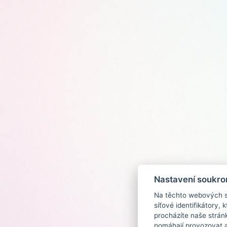
Nastavení soukro
Na těchto webových st
síťové identifikátory,
procházíte naše strán
pomáhají provozovat a 