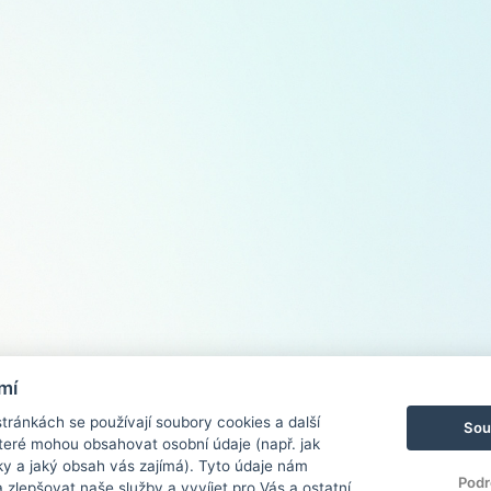
mí
ránkách se používají soubory cookies a další
Sou
 které mohou obsahovat osobní údaje (např. jak
ky a jaký obsah vás zajímá). Tyto údaje nám
Podr
zlepšovat naše služby a vyvíjet pro Vás a ostatní