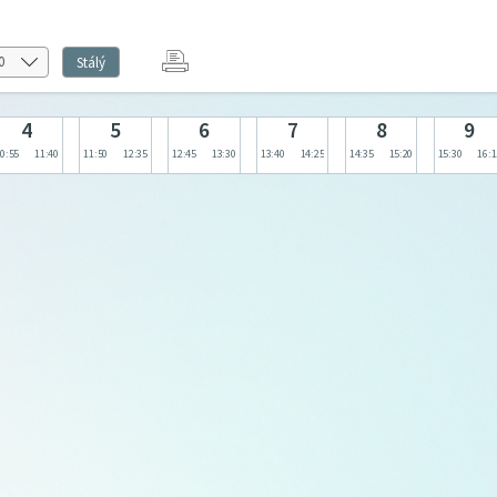
Stálý
4
5
6
7
8
9
0:55
11:40
11:50
12:35
12:45
13:30
13:40
14:25
14:35
15:20
15:30
16:1