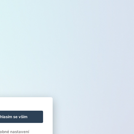
hlasím se vším
obné nastavení