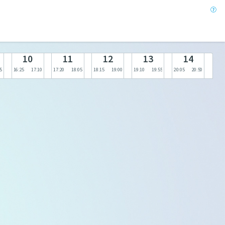
10
11
12
13
14
5
16:25
17:10
17:20
18:05
18:15
19:00
19:10
19:55
20:05
20:50