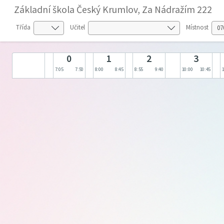
Základní škola Český Krumlov, Za Nádražím 222
Třída
Učitel
Místnost
0
1
2
3
7:05
7:50
8:00
8:45
8:55
9:40
10:00
10:45
1