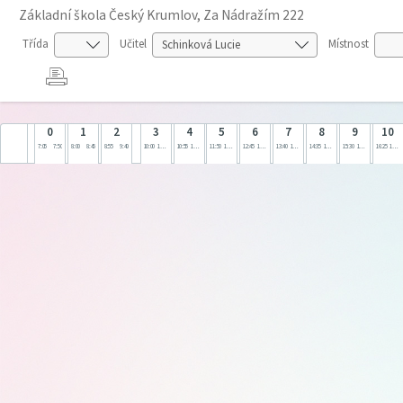
Základní škola Český Krumlov, Za Nádražím 222
Třída
Učitel
Místnost
0
1
2
3
4
5
6
7
8
9
10
7:05
7:50
8:00
8:45
8:55
9:40
10:00
10:45
10:55
11:40
11:50
12:35
12:45
13:30
13:40
14:25
14:35
15:20
15:30
16:15
16:25
17:10