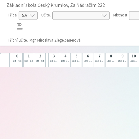
Základní škola Český Krumlov, Za Nádražím 222
Třída
Učitel
Místnost
Třídní učitel: Mgr. Miroslava Ziegelbauerová
0
1
2
3
4
5
6
7
8
9
10
7:05
7:50
8:00
8:45
8:55
9:40
10:00
10:45
10:55
11:40
11:50
12:35
12:45
13:30
13:40
14:25
14:35
15:20
15:30
16:15
16:25
17:10