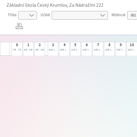
Základní škola Český Krumlov, Za Nádražím 222
Třída
Učitel
Místnost
0
1
2
3
4
5
6
7
8
9
10
7:05
7:50
8:00
8:45
8:55
9:40
10:00
10:45
10:55
11:40
11:50
12:35
12:45
13:30
13:40
14:25
14:35
15:20
15:30
16:15
16:25
17:10