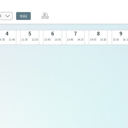
Stálý
4
5
6
7
8
9
0:55
11:40
11:50
12:35
12:45
13:30
13:40
14:25
14:35
15:20
15:30
16:1