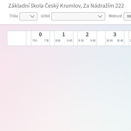
Základní škola Český Krumlov, Za Nádražím 222
Třída
Učitel
Místnost
0
1
2
3
7:05
7:50
8:00
8:45
8:55
9:40
10:00
10:45
1