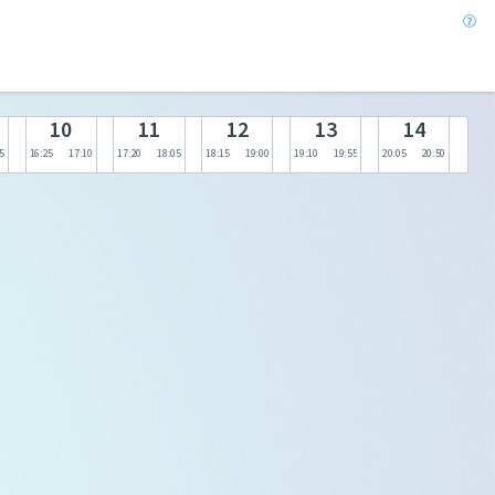
10
11
12
13
14
5
16:25
17:10
17:20
18:05
18:15
19:00
19:10
19:55
20:05
20:50