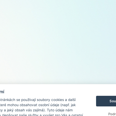
mí
ránkách se používají soubory cookies a další
Sou
 které mohou obsahovat osobní údaje (např. jak
ky a jaký obsah vás zajímá). Tyto údaje nám
Podr
zlepšovat naše služby a vyvíjet pro Vás a ostatní