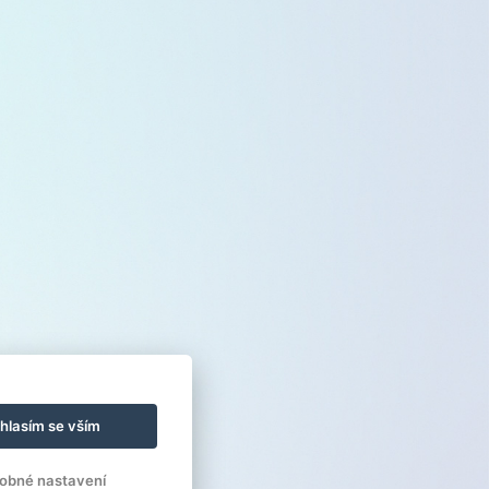
hlasím se vším
obné nastavení