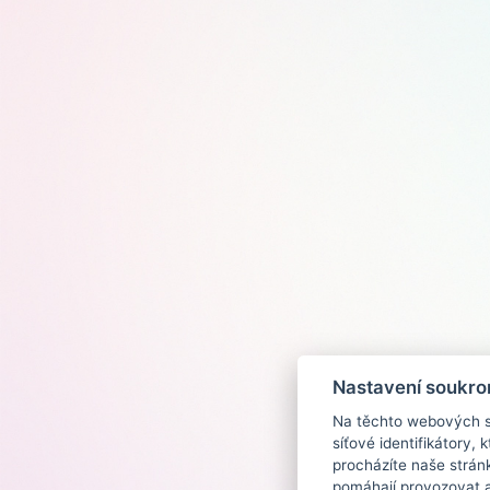
Nastavení soukro
Na těchto webových st
síťové identifikátory,
procházíte naše strán
pomáhají provozovat a 