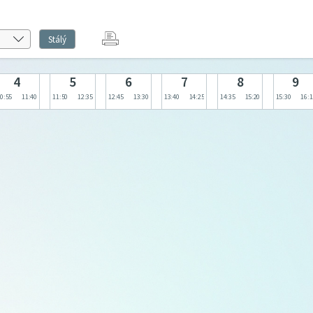
Stálý
4
5
6
7
8
9
0:55
11:40
11:50
12:35
12:45
13:30
13:40
14:25
14:35
15:20
15:30
16:1