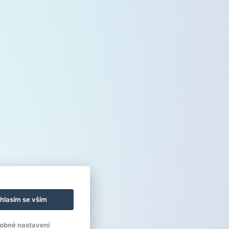
hlasím se vším
obné nastavení