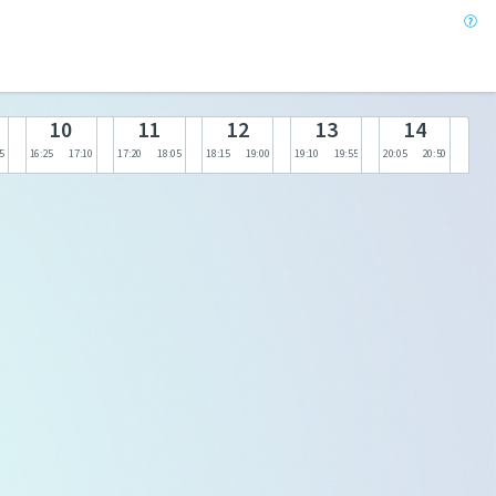
10
11
12
13
14
5
16:25
17:10
17:20
18:05
18:15
19:00
19:10
19:55
20:05
20:50