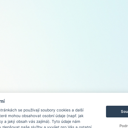
mí
ránkách se používají soubory cookies a další
Sou
 které mohou obsahovat osobní údaje (např. jak
ky a jaký obsah vás zajímá). Tyto údaje nám
Podr
zlepšovat naše služby a vyvíjet pro Vás a ostatní