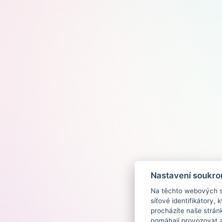
Nastavení soukro
Na těchto webových st
síťové identifikátory,
procházíte naše strán
pomáhají provozovat a 