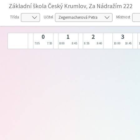
Základní škola Český Krumlov, Za Nádražím 222
Třída
Učitel
Místnost
0
1
2
3
7:05
7:50
8:00
8:45
8:55
9:40
10:00
10:45
1