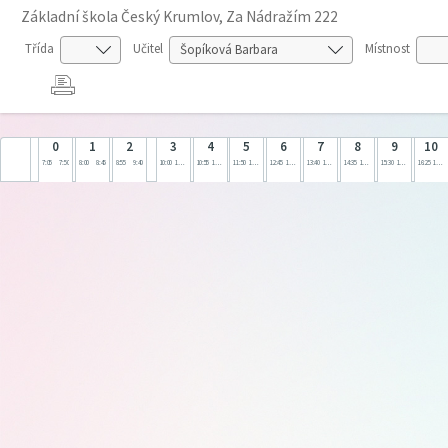
Základní škola Český Krumlov, Za Nádražím 222
Třída
Učitel
Místnost
0
1
2
3
4
5
6
7
8
9
10
7:05
7:50
8:00
8:45
8:55
9:40
10:00
10:45
10:55
11:40
11:50
12:35
12:45
13:30
13:40
14:25
14:35
15:20
15:30
16:15
16:25
17:10