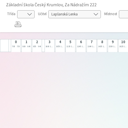
Základní škola Český Krumlov, Za Nádražím 222
Třída
Učitel
Místnost
0
1
2
3
4
5
6
7
8
9
10
7:05
7:50
8:00
8:45
8:55
9:40
10:00
10:45
10:55
11:40
11:50
12:35
12:45
13:30
13:40
14:25
14:35
15:20
15:30
16:15
16:25
17:10