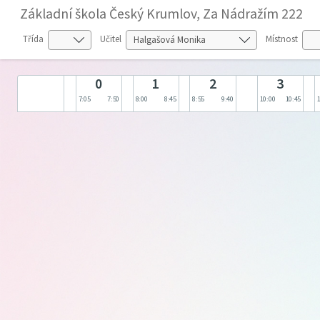
Základní škola Český Krumlov, Za Nádražím 222
Třída
Učitel
Místnost
0
1
2
3
7:05
7:50
8:00
8:45
8:55
9:40
10:00
10:45
1