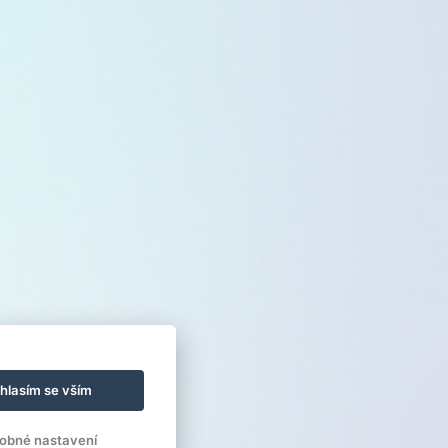
hlasím se vším
obné nastavení