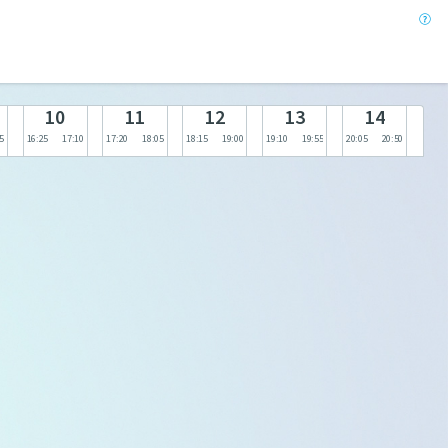
10
11
12
13
14
5
16:25
17:10
17:20
18:05
18:15
19:00
19:10
19:55
20:05
20:50