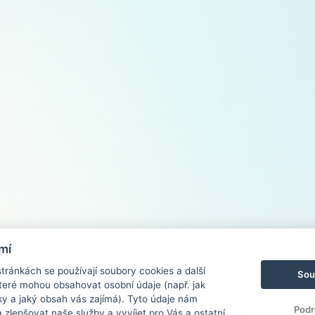
mí
ránkách se používají soubory cookies a další
Sou
 které mohou obsahovat osobní údaje (např. jak
ky a jaký obsah vás zajímá). Tyto údaje nám
Podr
zlepšovat naše služby a vyvíjet pro Vás a ostatní