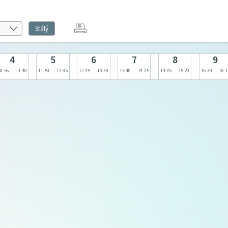
Stálý
4
5
6
7
8
9
0:55
11:40
11:50
12:35
12:45
13:30
13:40
14:25
14:35
15:20
15:30
16:1