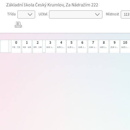
Základní škola Český Krumlov, Za Nádražím 222
Třída
Učitel
Místnost
0
1
2
3
4
5
6
7
8
9
10
7:05
7:50
8:00
8:45
8:55
9:40
10:00
10:45
10:55
11:40
11:50
12:35
12:45
13:30
13:40
14:25
14:35
15:20
15:30
16:15
16:25
17:10