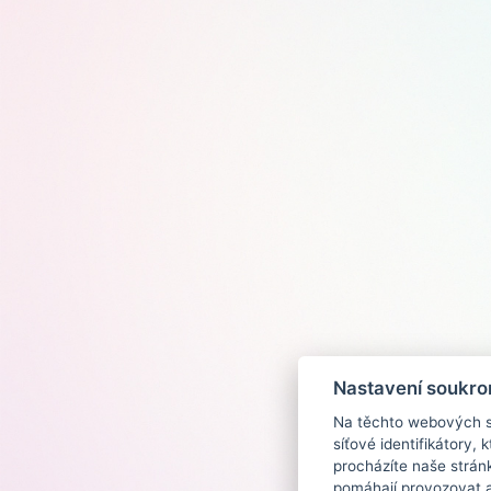
Nastavení soukro
Na těchto webových st
síťové identifikátory,
procházíte naše strán
pomáhají provozovat a 