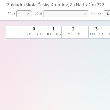
Základní škola Český Krumlov, Za Nádražím 222
Třída
Učitel
Místnost
0
1
2
3
7:05
7:50
8:00
8:45
8:55
9:40
10:00
10:45
1