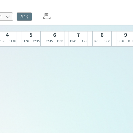
Stálý
4
5
6
7
8
9
0:55
11:40
11:50
12:35
12:45
13:30
13:40
14:25
14:35
15:20
15:30
16:1