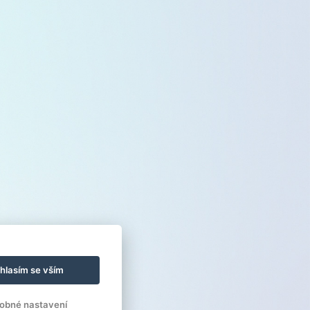
hlasím se vším
obné nastavení