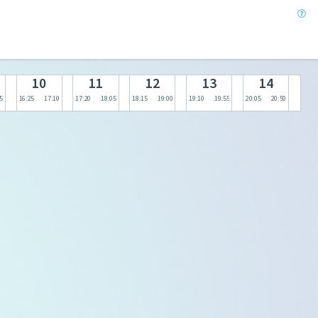
10
11
12
13
14
5
16:25
17:10
17:20
18:05
18:15
19:00
19:10
19:55
20:05
20:50