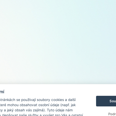
mí
ránkách se používají soubory cookies a další
Sou
 které mohou obsahovat osobní údaje (např. jak
ky a jaký obsah vás zajímá). Tyto údaje nám
Podr
zlepšovat naše služby a vyvíjet pro Vás a ostatní